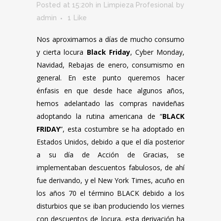
Posted at 15:20h
in
Limpieza Profesional
by
admin
1
Like
Nos aproximamos a días de mucho consumo
y cierta locura
Black Friday
, Cyber Monday,
Navidad, Rebajas de enero, consumismo en
general. En este punto queremos hacer
énfasis en que desde hace algunos años,
hemos adelantado las compras navideñas
adoptando la rutina americana de “
BLACK
FRIDAY
”, esta costumbre se ha adoptado en
Estados Unidos, debido a que el día posterior
a su día de Acción de Gracias, se
implementaban descuentos fabulosos, de ahí
fue derivando, y el New York Times, acuño en
los años 70 el término BLACK debido a los
disturbios que se iban produciendo los viernes
con descuentos de locura, esta derivación ha