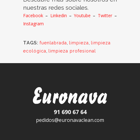
nuestras redes sociales.
Facebook
–
Linkedin
–
Youtube
–
Twitter
–
Instagram
TAGS:
fuenlabrada
,
limpieza
,
limpieza
ecológica
,
limpieza profesional
91 690 67 64
pedidos@euronavaclean.com