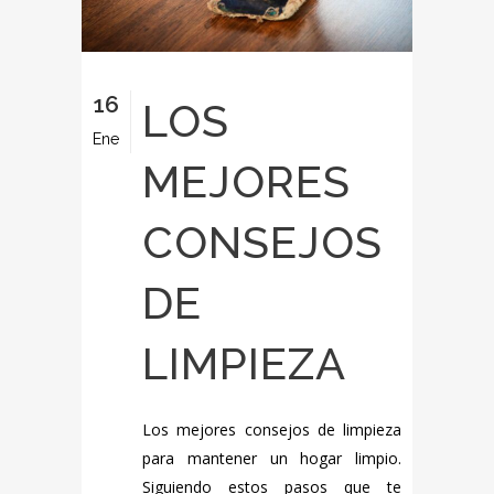
16
LOS
Ene
MEJORES
CONSEJOS
DE
LIMPIEZA
Los mejores consejos de limpieza
para mantener un hogar limpio.
Siguiendo estos pasos que te