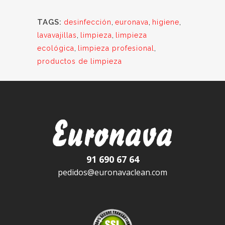
TAGS:
desinfección
,
euronava
,
higiene
,
lavavajillas
,
limpieza
,
limpieza
ecológica
,
limpieza profesional
,
productos de limpieza
91 690 67 64
pedidos@euronavaclean.com