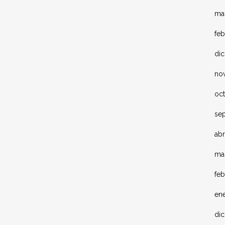
ma
feb
di
no
oc
se
abr
ma
fe
en
di