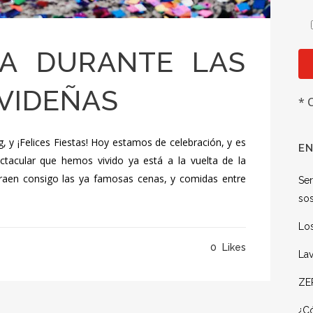
ZA DURANTE LAS
AVIDEÑAS
* 
 y ¡Felices Fiestas! Hoy estamos de celebración, y es
EN
ctacular que hemos vivido ya está a la vuelta de la
traen consigo las ya famosas cenas, y comidas entre
Ser
sos
Lo
0
Likes
Lav
ZE
¿Có