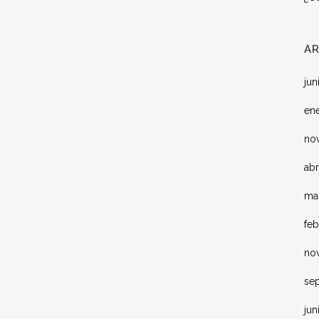
A
jun
en
no
abr
ma
fe
no
se
jun