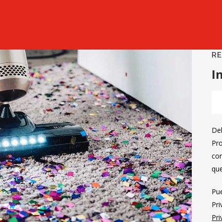
RE
I
Deb
Pr
con
que
Pue
Pri
Pri