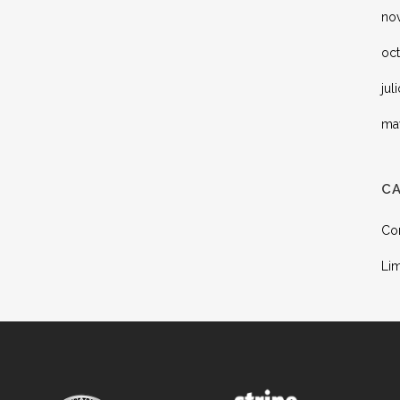
no
oc
jul
ma
C
Co
Lim